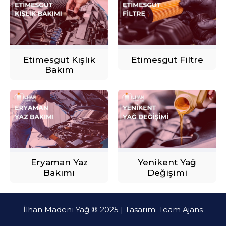
Etimesgut Kışlık
Etimesgut Filtre
Bakım
Eryaman Yaz
Yenikent Yağ
Bakımı
Değişimi
İlhan Madeni Yağ ® 2025 | Tasarım:
Team Ajans