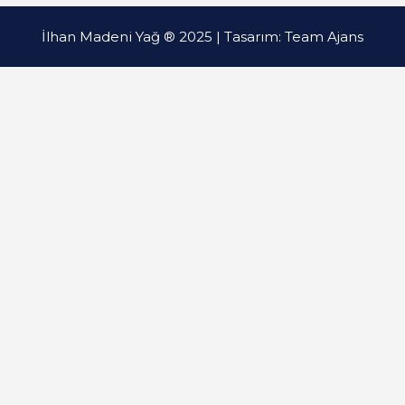
İlhan Madeni Yağ ® 2025 | Tasarım:
Team Ajans