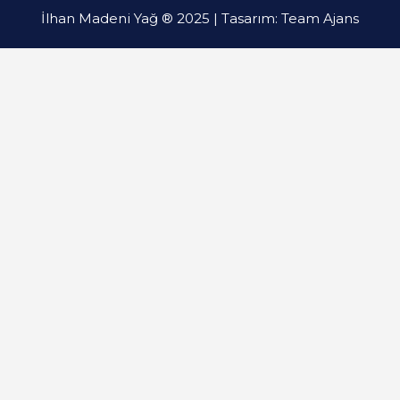
İlhan Madeni Yağ ® 2025 | Tasarım:
Team Ajans