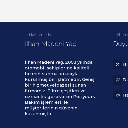
Hakkımızda
İlhan
İlhan Madeni Yağ
Duyu
İlhan Madeni Yağ, 2003 yılında
Hi
otomobil sahiplerine kaliteli
hizmet sunma amacıyla
kurulmuş bir işletmedir. Geniş
Du
bir hizmet yelpazesi sunan
firmamız, Filtre çeşitleri ve
Ha
uzmanlık gerektiren Periyodik
Bakım işlemleri ile
müşterilerinin güvenini
kazanmıştır.