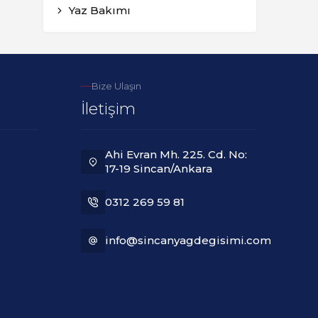
Yaz Bakımı
Bize Ulaşın
İletişim
Ahi Evran Mh. 225. Cd. No:
17-19 Sincan/Ankara
0312 269 59 81
info@sincanyagdegisimi.com.tr