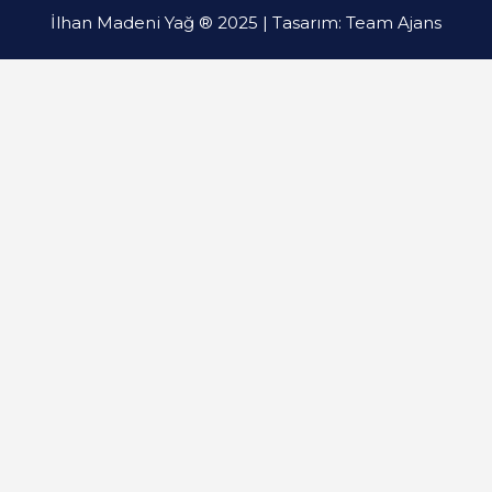
İlhan Madeni Yağ ® 2025 | Tasarım:
Team Ajans