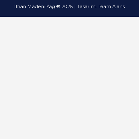
İlhan Madeni Yağ ® 2025 | Tasarım:
Team Ajans