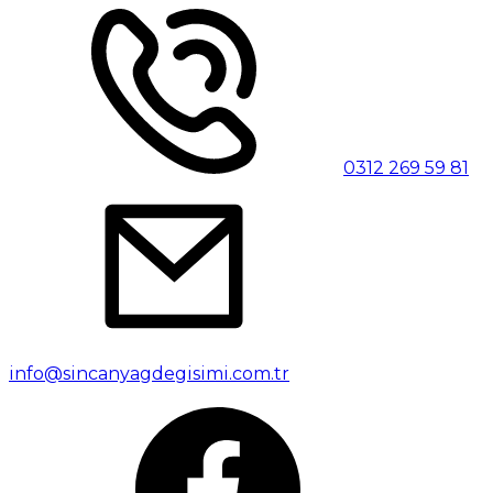
0312 269 59 81
info@sincanyagdegisimi.com.tr